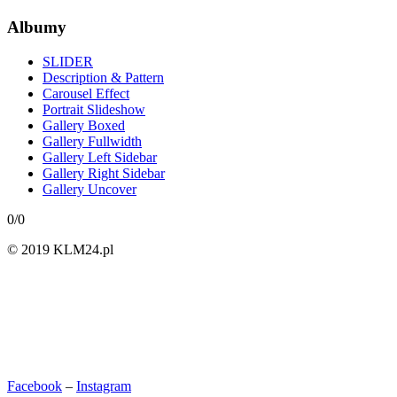
Albumy
SLIDER
Description & Pattern
Carousel Effect
Portrait Slideshow
Gallery Boxed
Gallery Fullwidth
Gallery Left Sidebar
Gallery Right Sidebar
Gallery Uncover
0/0
© 2019 KLM24.pl
Facebook
–
Instagram