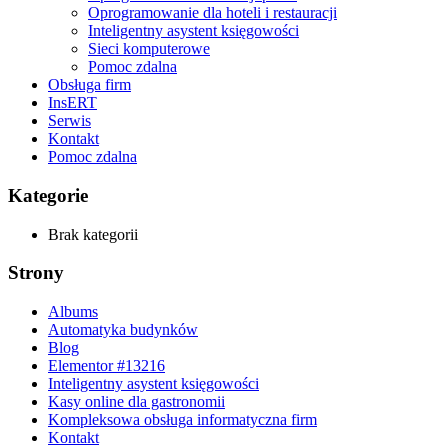
Oprogramowanie dla hoteli i restauracji
Inteligentny asystent księgowości
Sieci komputerowe
Pomoc zdalna
Obsługa firm
InsERT
Serwis
Kontakt
Pomoc zdalna
Kategorie
Brak kategorii
Strony
Albums
Automatyka budynków
Blog
Elementor #13216
Inteligentny asystent księgowości
Kasy online dla gastronomii
Kompleksowa obsługa informatyczna firm
Kontakt