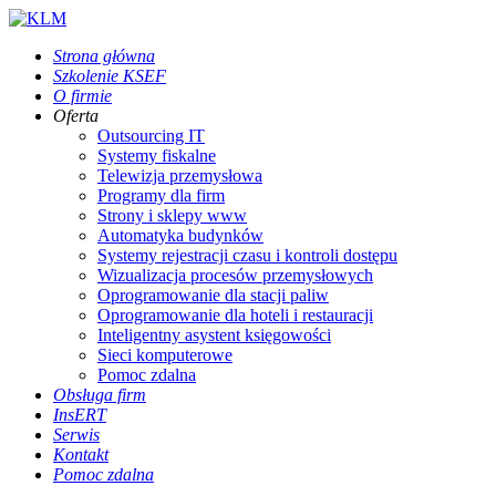
Strona główna
Szkolenie KSEF
O firmie
Oferta
Outsourcing IT
Systemy fiskalne
Telewizja przemysłowa
Programy dla firm
Strony i sklepy www
Automatyka budynków
Systemy rejestracji czasu i kontroli dostępu
Wizualizacja procesów przemysłowych
Oprogramowanie dla stacji paliw
Oprogramowanie dla hoteli i restauracji
Inteligentny asystent księgowości
Sieci komputerowe
Pomoc zdalna
Obsługa firm
InsERT
Serwis
Kontakt
Pomoc zdalna