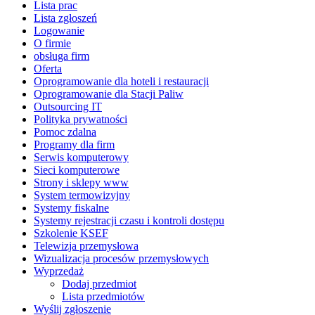
Lista prac
Lista zgłoszeń
Logowanie
O firmie
obsługa firm
Oferta
Oprogramowanie dla hoteli i restauracji
Oprogramowanie dla Stacji Paliw
Outsourcing IT
Polityka prywatności
Pomoc zdalna
Programy dla firm
Serwis komputerowy
Sieci komputerowe
Strony i sklepy www
System termowizyjny
Systemy fiskalne
Systemy rejestracji czasu i kontroli dostępu
Szkolenie KSEF
Telewizja przemysłowa
Wizualizacja procesów przemysłowych
Wyprzedaż
Dodaj przedmiot
Lista przedmiotów
Wyślij zgłoszenie